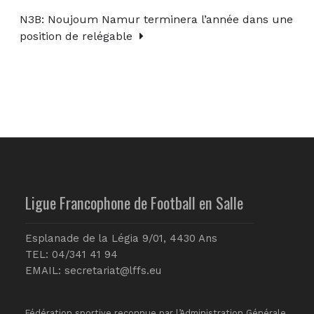
N3B: Noujoum Namur terminera l’année dans une
position de relégable
Ligue Francophone de Football en Salle
Esplanade de la Légia 9/01, 4430 Ans
TEL: 04/341 41 94
EMAIL:
secretariat@lffs.eu
Fédération sportive reconnue par l’Administration Générale