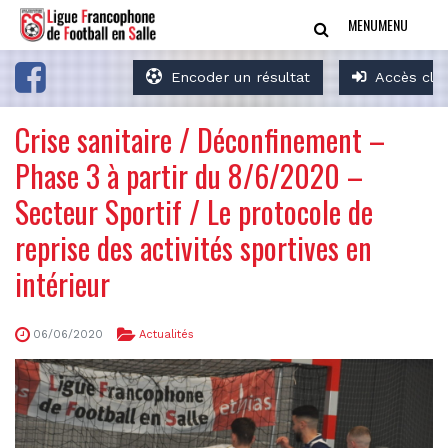
MENU
MENU
Encoder un résultat
Accès clu
Crise sanitaire / Déconfinement –
Phase 3 à partir du 8/6/2020 –
Secteur Sportif / Le protocole de
reprise des activités sportives en
intérieur
06/06/2020
Actualités