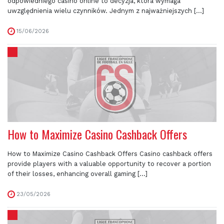
odpowiedniego casino online to decyzja, która wymaga
uwzględnienia wielu czynników. Jednym z najważniejszych [...]
15/06/2026
How to Maximize Casino Cashback Offers
How to Maximize Casino Cashback Offers Casino cashback offers
provide players with a valuable opportunity to recover a portion
of their losses, enhancing overall gaming [...]
23/05/2026