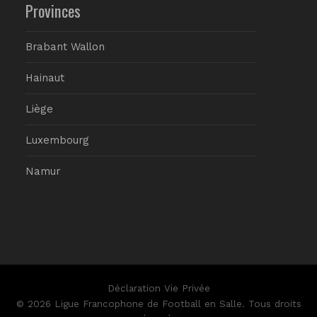
Provinces
Brabant Wallon
Hainaut
Liège
Luxembourg
Namur
Déclaration Vie Privée
© 2026 Ligue Francophone de Football en Salle. Tous droits