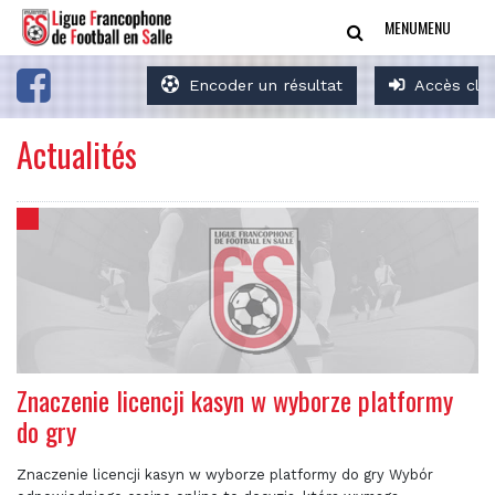
MENU
MENU
Encoder un résultat
Accès clu
Actualités
Znaczenie licencji kasyn w wyborze platformy
do gry
Znaczenie licencji kasyn w wyborze platformy do gry Wybór