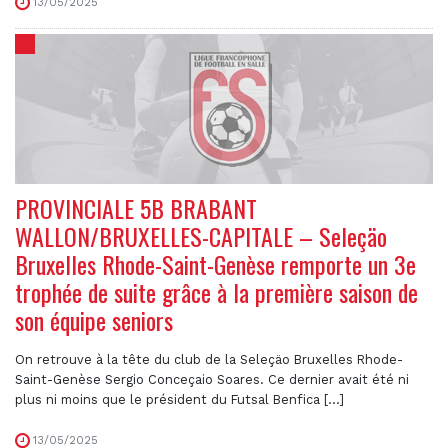
13/05/2025
PROVINCIALE 5B BRABANT
WALLON/BRUXELLES-CAPITALE – Seleçäo
Bruxelles Rhode-Saint-Genèse remporte un 3e
trophée de suite grâce à la première saison de
son équipe seniors
On retrouve à la tête du club de la Seleçäo Bruxelles Rhode-
Saint-Genèse Sergio Conceçaio Soares. Ce dernier avait été ni
plus ni moins que le président du Futsal Benfica [...]
13/05/2025