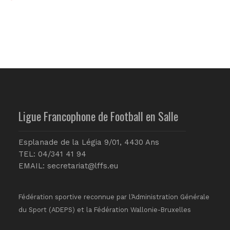
Ligue Francophone de Football en Salle
Esplanade de la Légia 9/01, 4430 Ans
TEL: 04/341 41 94
EMAIL:
secretariat@lffs.eu
Fédération sportive reconnue par l’Administration Générale
du Sport (ADEPS) et la Fédération Wallonie-Bruxelles