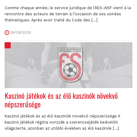
Comme chaque année, le service juridique de l’AES-AISF vient à la
rencontre des acteurs de terrain à l’occasion de ses soirées
thématiques. Après avoir traité du Code des [...]
26/09/2025
Kaszinó játékok és az élő kaszinók növekvő
népszerűsége
Kaszinó játékok és az élő kaszinók növekvő népszerűsége A
kaszinó játékok régóta vonzzák a szerencsejáték kedvelőit
világszerte, azonban az utóbbi években az élő kaszinók [...]