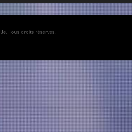
le. Tous droits réservés.
iptv satın al
Grandpashabet
grandpashabet
Jojobet
grandpa