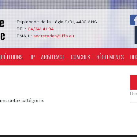
Esplanade de la Légia 9/01, 4430 ANS
TEL:
04/341 41 94
EMAIL:
secretariat@lffs.eu
PÉTITIONS
IP
ARBITRAGE
COACHES
RÈGLEMENTS
DO
Il 
ns cette catégorie.