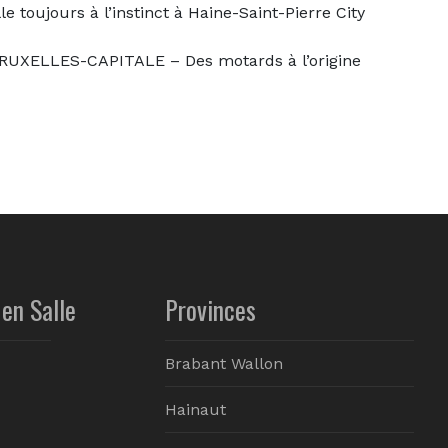
toujours à l’instinct à Haine-Saint-Pierre City
XELLES-CAPITALE – Des motards à l’origine
en Salle
Provinces
Brabant Wallon
Hainaut