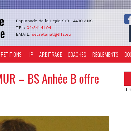
Esplanade de la Légia 9/01, 4430 ANS
TEL:
04/341 41 94
EMAIL:
secretariat@lffs.eu
PÉTITIONS
IP
ARBITRAGE
COACHES
RÈGLEMENTS
DO
UR – BS Anhée B offre
Il 