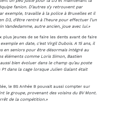
ntent un peu juste pour la D3 et maintenant la
équipe fanion. D’autres s’y retrouvent par
ar exemple, travaille à la police à Bruxelles et il
en D3, d’être rentré à l’heure pour effectuer l’un
vin Vandedamme, autre ancien, joue avec lui.»
 plus jeunes de se faire les dents avant de faire
exemple en date, c’est Virgil Dubois. A 15 ans, il
s en seniors pour être désormais intégré au
ons éléments comme Loris Simon, Bastien
 aussi bien évoluer dans le champ qu’au poste
a P1 dans la cage lorsque Julien Galant était
lée, le BS Anhée B pouvait aussi compter sur
int le groupe, provenant des voisins du BV Mont.
arrêt de la compétition.»