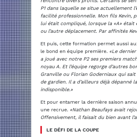
rencontre divers profils. Certains se se
P1 dans laquelle se situe actuellement l’
facilité professionnelle. Mon fils Kevin, p
lui était compliqué, lorsque la «A» était 
ou l’autre déplacement. Par affinités Ke
Et puis, cette formation permet aussi aux
le bond en équipe première.
«Le dernier 
a joué avec notre P2 ses premiers match
noyau A. Et l’équipe regorge d’autres b
Granville ou Florian Goderniaux qui sait
de gardien. Il a d’ailleurs déjà dépanné l
indisponible.»
Et pour entamer la dernière saison annu
une recrue.
«Nathan Beaufays avait rejo
Offensivement, il faisait du bien avant l’
LE DÉFI DE LA COUPE