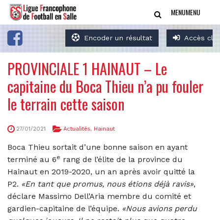
MENU
MENU
Encoder un résultat
Accès clu
PROVINCIALE 1 HAINAUT – Le
capitaine du Boca Thieu n’a pu fouler
le terrain cette saison
27/01/2021
Actualités
,
Hainaut
Boca Thieu sortait d’une bonne saison en ayant
e
terminé au 6
rang de l’élite de la province du
Hainaut en 2019-2020, un an après avoir quitté la
P2.
«En tant que promus, nous étions déjà ravis»
,
déclare Massimo Dell’Aria membre du comité et
gardien-capitaine de l’équipe.
«Nous avions perdu